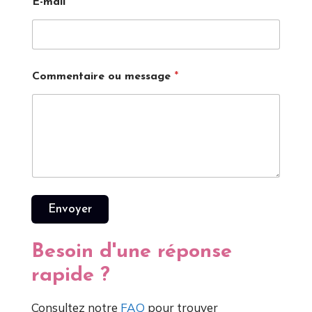
E-mail
*
*
Commentaire ou message
*
o
u
m
e
s
s
a
g
e
Envoyer
Besoin d'une réponse
rapide ?
Consultez notre
FAQ
pour trouver